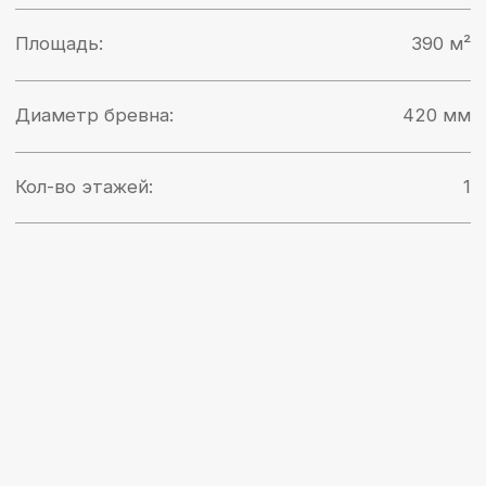
УЗНАТЬ СТОИМОСТЬ
Свяжитесь с нами
Оставьте заявку или напишите нам и
мы подготовим для вас каталог и
подробный расчет строительства
дома или бани из кедра ручной
рубки
Контакты:
+7 (999) 319-79-79
sibwood-24@yandex.ru
УЗНАТЬ СТОИМОСТЬ