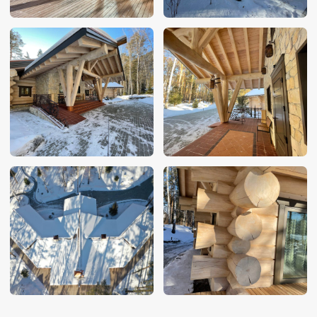
Площадь:
390 м²
Диаметр бревна:
420 мм
Кол-во этажей:
1